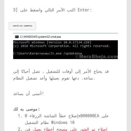
3] اكتب الأمر التالي واضغط على Enter:
wuauclt.exe
 /updatenow
قد يحتاج الأمر إلى أوقات للتشغيل ، تصل أحيانًا إلى
ساعة. دعها تقوم بعملها وأعد تشغيل النظام.
أتمنى أن يساعد!
موصى به لك:
إصلاح خطأ الشاشة الزرقاء 0x000000EA على
نظام التشغيل Windows 10
إصلاح تم العثور على مصحح أخطاء يعمل في