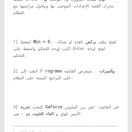
محرك اللعبة الإعدادات الموصى بها ويحاول مزامنتها مع
النظام.
لفتح ملف
يركض
نافذة او شباك.
Win + R.
1] اضغط
اكتب لوحة التحكم واضغط على Enter لفتح لوحة
التحكم.
rograms والميزات
. سيعرض القائمة
2] اذهب إلى P
على البرامج المثبتة على النظام.
في القائمة. انقر بزر الماوس
تجربة GeForce
3] البحث
هو - هي.
الأيمن فوق و
الغاء التثبيت