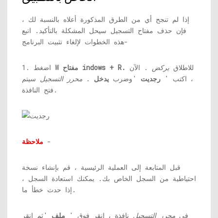
إذا لم تنجح أي من الطرق المذكورة أعلاه بالنسبة لك ،
فإن حذف مفتاح التسجيل سيحل المشكلة بالتأكيد. اتبع
هذه الخطوات لإلغاء تثبيت البرنامج-
للاطلاق
يركض
. الآن
مفتاح indows + R.
1. اضغط W
، اكتب '
رجديت
'وضرب
يدخل
.
محرر التسجيل
سيتم
فتح النافذة.
-
ملاحظة
قبل المتابعة إلى العملية الرئيسية ، قم بإنشاء نسخة
احتياطية من السجل الخاص بك. يمكنك استعادة السجل ،
إذا حدث خطأ ما.
في
محرر التسجيل
نافذة ، انقر فوق '
ملف
'ثم انقر