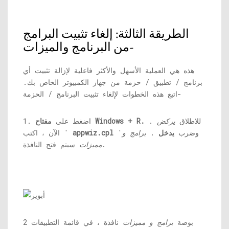
الطريقة الثالثة: إلغاء تثبيت البرامج
من البرنامج والميزات-
هذه هي العملية الأسهل والأكثر فاعلية لإزالة تثبيت أي
برنامج / تطبيق / حزمة من جهاز الكمبيوتر الخاص بك.
اتبع هذه الخطوات لإلغاء تثبيت البرنامج / الحزمة-
للاطلاق
يركض
.
مفتاح Windows + R.
1. اضغط على
'وضرب
يدخل
.
برامج و
appwiz.cpl
الآن ، اكتب '
سيتم فتح النافذة.
مميزات
2 بوصة
برامج و مميزات
نافذة ، في قائمة التطبيقات