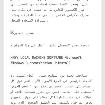
على'
يصدر
'لإنشاء نسخة احتياطية من السجل على
جهاز الكمبيوتر الخاص بك ثم حفظه في مكان على
محرك الأقراص الخاص بك. في حالة الحاجة ، يمكنك
استيراده لاستعادة السجل.
نافذة ، انتقل إلى هذا الموقع-
2 بوصة
محرر التسجيل
HKEY_LOCAL_MACHINE SOFTWARE Microsoft
Windows CurrentVersion Uninstall
3. ستلاحظ العديد من المفاتيح ضمن '
الغاء التثبيت
'المجلد الرئيسي في الجزء الأيمن. الآن ، انقر فوق كل
مفتاح على الجانب الأيسر ثم تحقق من '
اسم العرض
'التسجيل على الجانب الأيمن من
محرر التسجيل
نافذة او
شباك. كرر هذه الخطوة لكل مفتاح على جهاز الكمبيوتر
الخاص بك حتى تكتشف اسم التطبيق الصحيح (الذي تريد