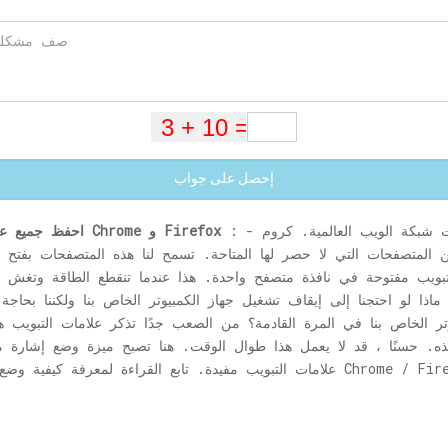
إحصل على جواب
: - نستخدم متصفحات الويب للوصول إلى محتويات شبكة الويب العالمية. كروم
احفظ جميع علامات التبويب المفتوحة لبدء التشغيل لاحقًا في Chrome و Firefox
ن المتصفحات التي لا حصر لها المتاحة. تسمح لنا هذه المتصفحات بفتح
يكون لدينا أكثر من 10 علامات تبويب مفتوحة في نافذة متصفح واحدة. هذا عندما تنقطع الط
ماذا لو احتجنا إلى إيقاف تشغيل جهاز الكمبيوتر الخاص بنا ولكننا بحاجة
 القراءة لمعرفة كيفية وضع إشارة مرجعية على جميع علامات التبويب في Chrome / Firefox.