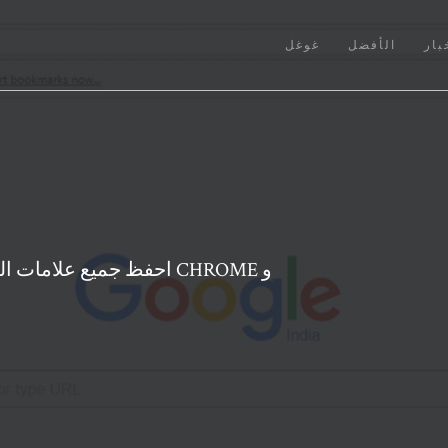
بار
الأفضل
غوغل
احفظ جميع علامات التبويب