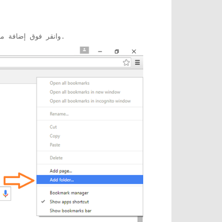
انقر بزر الماوس الأيمن فوق منطقة شريط الإشارات المرجعية أعلى متصفح Google Chrome / Firefox وانقر فوق إضافة مجلد.