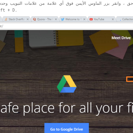
لاحق ، وانقر بزر الماوس الأيمن فوق أي علامة من علامات التبويب وح
التبويب أو اضغ