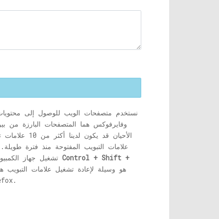
وفايرفوكس هما المتصفحات البارزة من بي
الأحيان قد 
علامات التبويب المفتوحة منذ فترة طويلة. 
Control + Shift +
تشغيل جهاز الكمبيوتر الخاص بنا في المرة القادمة؟ من الصعب جدًا تذكر علامات التبويب هذه وإعادة تشغيلها. قوة إغلاق الكروم والضغط
علامات التبويب مفيدة. تابع