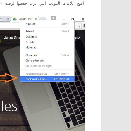
افتح علامات التبويب التي تريد حفظها لوقت 