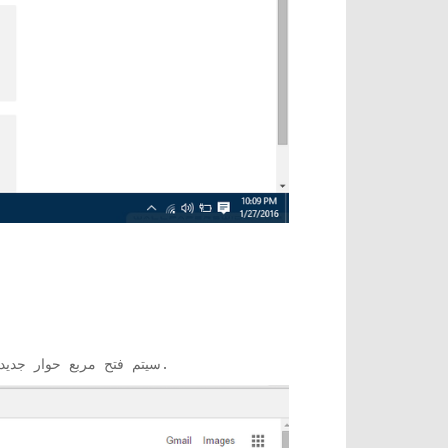
سيتم فتح مربع حوار جديد. انقر فوق مجلد شريط الإشارات وقم بإعطاء أي اسم للمجلد الجديد الذي سيتم إنشاؤه. ثم اضغط على حفظ.