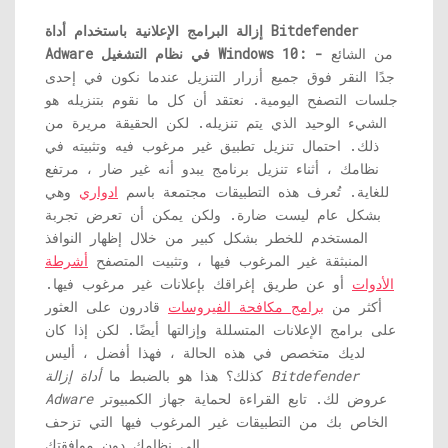
إزالة البرامج الإعلانية باستخدام أداة Bitdefender
من الشائع
Adware في نظام التشغيل Windows 10: -
جدًا النقر فوق جميع أزرار التنزيل عندما نكون في إحدى
جلسات التصفح اليومية. نعتقد أن كل ما نقوم بتنزيله هو
الشيء الوحيد الذي يتم تنزيله. لكن الحقيقة مريرة من
ذلك. احتمال تنزيل تطبيق غير مرغوب فيه وتثبيته في
نظامك ، أثناء تنزيل برنامج يبدو أنه غير ضار ، مرتفع
للغاية. تُعرف هذه التطبيقات مجتمعة باسم
ادواري
وهي
بشكل عام ليست ضارة. ولكن يمكن أن تعرض تجربة
المستخدم للخطر بشكل كبير من خلال إظهار النوافذ
المنبثقة غير المرغوب فيها ، وتثبيت المتصفح
أشرطة
الأدوات
أو عن طريق إغراقك بإعلانات غير مرغوب فيها.
أكثر من
برامج مكافحة الفيروسات
قادرون على العثور
على برامج الإعلانات المتسللة وإزالتها أيضًا. لكن إذا كان
لديك متخصص في هذه الحالة ، فهذا أفضل ، أليس
كذلك؟ هذا هو بالضبط ما
أداة إزالة Bitdefender
عروض لك. تابع القراءة لحماية جهاز الكمبيوتر
Adware
الخاص بك من التطبيقات غير المرغوب فيها التي تزحف
إلى نظامك دون موافقتك.