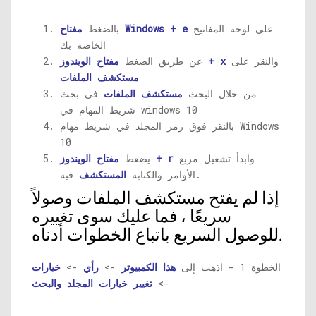
على لوحة المفاتيح
مفتاح Windows + e
بالضغط
الخاصة بك
والنقر على
مفتاح الويندوز + x
عن طريق الضغط
مستكشف الملفات
من خلال البحث
مستكشف الملفات
في بحث
شريط المهام في windows 10
بالنقر فوق رمز المجلد في شريط مهام Windows
10
وابدأ تشغيل مربع
مفتاح الويندوز + r
يضعط
فيه.
الأوامر والكتابة
المستكشف
إذا لم يفتح مستكشف الملفات وصولاً
سريعًا ، فما عليك سوى تغييره
للوصول السريع باتباع الخطوات أدناه.
الخطوة 1 - اذهب إلى
هذا الكمبيوتر
->
رأي
->
خيارات
->
تغيير خيارات المجلد والبحث