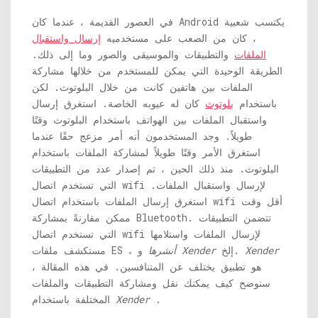
في العصور القديمة ، عندما كان Android يكتسب شعبية
، كان من الصعب على مستخدميه
إرسال واستقبال
الملفات
والتطبيقات والموسيقى والصور وما إلى ذلك.
الطريقة الوحيدة التي يمكن للمستخدم من خلالها مشاركة
الملفات بين هاتفين كانت من خلال البلوتوث. لكن
باستخدام
بلوتوث
كان له عيوبه الخاصة. استغرق إرسال
واستقبال الملفات بين الهواتف باستخدام البلوتوث وقتًا
طويلاً. وجد المستخدمون أنه أمر مزعج حقًا عندما
استغرق الأمر وقتًا طويلاً لمشاركة الملفات باستخدام
البلوتوث. منذ ذلك الحين ، تم إصدار عدد من التطبيقات
التي تستخدم اتصال wifi لإرسال واستقبال الملفات.
استغرق إرسال الملفات باستخدام اتصال wifi أقل وقت
ممكن مقارنةً بمشاركة Bluetooth. تتضمن التطبيقات
التي تستخدم اتصال wifi لإرسال الملفات واستلامها
Xender
إلخ.
Xender
و
أنشرها
مستكشف ملفات ES ،
هو تطبيق يختلف عن المتنافسين. في هذه المقالة ،
سنوضح كيف يمكنك نقل ومشاركة التطبيقات والملفات
.
Xender
المختلفة باستخدام