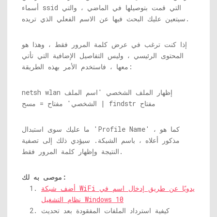
أسماء ssid التي قمت بتوصيلها في الماضي ، والتي
سيتعين عليك البحث فيها عن الاسم الفعلي الذي تريده.
إذا كنت ترغب في عرض كلمة المرور فقط ، وهذا هو
المحتوى الرئيسي ، وليس التفاصيل الإضافية التي تأتي
معها ، فاستخدم الأمر بهذه الطريقة:
netsh wlan إظهار الملف الشخصي 'اسم الملف
الشخصي' مفتاح = مسح | findstr مفتاح
ما عليك سوى استبدال 'Profile Name' ، كما هو
مذكور أعلاه ، باسم الشبكة. سيؤدي ذلك إلى تصفية
النتيجة وإظهار كلمة المرور فقط.
موصى به لك:
أضف شبكة WiFi يدويًا عن طريق إدخال اسم في
نظام التشغيل Windows 10
كيفية استرداد الملفات المفقودة بعد تحديث