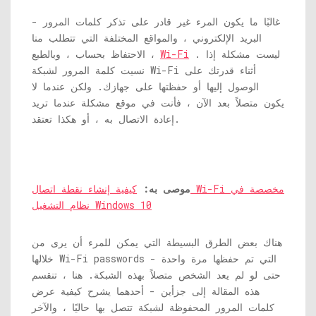
غالبًا ما يكون المرء غير قادر على تذكر كلمات المرور -
البريد الإلكتروني ، والمواقع المختلفة التي تتطلب منا
. ليست مشكلة إذا
Wi-Fi
الاحتفاظ بحساب ، وبالطبع ،
نسيت كلمة المرور لشبكة Wi-Fi أثناء قدرتك على
الوصول إليها أو حفظتها على جهازك. ولكن عندما لا
يكون متصلاً بعد الآن ، فأنت في موقع مشكلة عندما تريد
إعادة الاتصال به ، أو هكذا تعتقد.
موصى به:
كيفية إنشاء نقطة اتصال Wi-Fi مخصصة في
نظام التشغيل Windows 10
هناك بعض الطرق البسيطة التي يمكن للمرء أن يرى من
خلالها Wi-Fi passwords التي تم حفظها مرة واحدة -
حتى لو لم يعد الشخص متصلاً بهذه الشبكة. هنا ، تنقسم
هذه المقالة إلى جزأين - أحدهما يشرح كيفية عرض
كلمات المرور المحفوظة لشبكة تتصل بها حاليًا ، والآخر