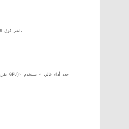
زر.
list> انقر فو
(يقرر الكمبيوتر استخدام GPU)> حدد
أداء عالي
> يستخدم