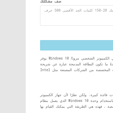
صف مشكلتك
يوفر Windows 10 الآن ميزة رائعة تتيح لك تحديد وحدة معالجة الرسومات التي تريد استخدامها في لعبتك أو تطبيقك. عادةً ما يأتي الكمبيوتر الشخصي مزودًا
ةً ما تكون البطاقة المدمجة عبارة عن شريحة
فائدة كبيرة. ولكن نظرًا لأن جهاز الكمبيوتر
الذي يعمل بنظام Windows 10 به بطاقتي رسومات ، فأنت لا تعرف أيهما قيد الاستخدام. لذلك ، إذا قمت بتنزيل لعبة أو تطبيق جديد وتريد تشغيله باستخدام وحدة