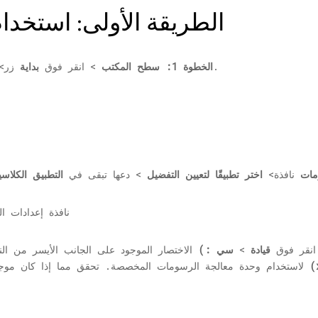
الطريقة الأولى: استخد
> اضغط على النتيجة.
الخطوة 1:
سطح المكتب
> انقر فوق
بداية
زر> 
مات
نافذة>
اختر تطبيقًا لتعيين التفضيل
> دعها تبقى في
التطبيق الكلاس
نقر فوق
قيادة
>
سي :)
الاختصار الموجود على الجانب الأيسر من النا
مج (x86)
لاستخدام وحدة معالجة الرسومات المخصصة. تحقق مما إذا كان موج