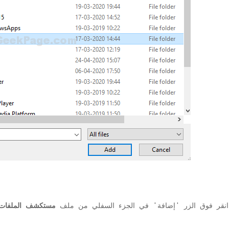
app> انقر فوق الزر 'إضافة' في الجزء السفلي من ملف
مستكشف الملفات