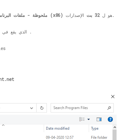
الإصدارات.
هو ل
32 بت
ملفات البرنامج (x86)
*ملحوظة -
ملفات البرنام
.
الذي يقع في
nt.net