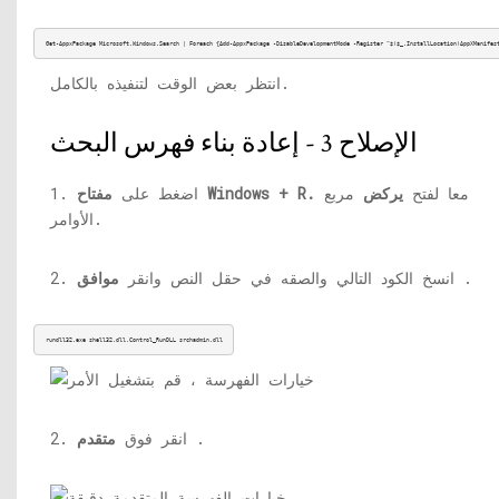
Get-AppxPackage Microsoft.Windows.Search | Foreach {Add-AppxPackage -DisableDevelopmentMode -Register “$($_.InstallLocation)
AppXManifes
انتظر بعض الوقت لتنفيذه بالكامل.
الإصلاح 3 - إعادة بناء فهرس البحث
معا لفتح
يركض
مربع
مفتاح Windows + R.
1. اضغط على
الأوامر.
.
2. انسخ الكود التالي والصقه في حقل النص وانقر
موافق
rundll32.exe shell32.dll,Control_RunDLL 
srchadmin.dll
.
2. انقر فوق
متقدم