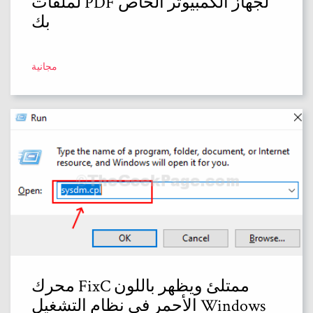
لملفات PDF لجهاز الكمبيوتر الخاص
بك
مجانية
محرك FixC ممتلئ ويظهر باللون
الأحمر في نظام التشغيل Windows