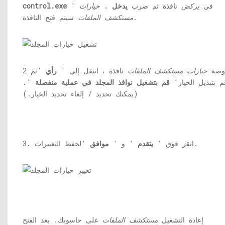
' في
يركض
نافذة ثم ضرب
يدخل
.
خيارات
control.exe
سيتم فتح النافذة.
مستكشف الملفات
 بوصة
خيارات مستكشف الملفات
نافذة ، انتقل إلى '
رأي
'ثم
م بتبديل الخيار'
قم بتشغيل نوافذ المجلد في عملية منفصلة
'.
(يمكنك تحديد / إلغاء تحديد الخيار.)
'لحفظ التغييرات.
3. انقر فوق '
يتقدم
' و '
موافق
إعادة التشغيل
مستكشف الملفات
على حاسوبك. بعد الفتح