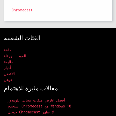
Chromecast
الفئات الشعبية
حافة
الموت الزرقاء
طابعة
أخبار
الأفضل
غوغل
مقالات مثيرة للاهتمام
أفضل عارض ملفات مجاني للويندوز
استخدم Chromecast مع Windows 10
جوجل Chromecast لا يظهر