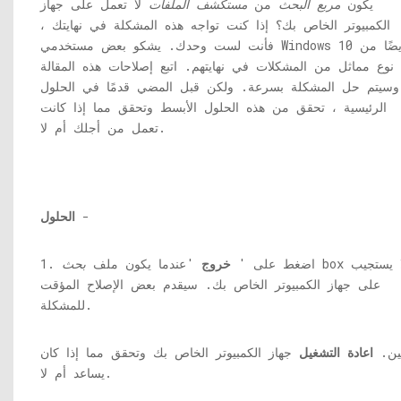
يكون
مربع البحث
من
مستكشف الملفات
لا تعمل على جهاز
الكمبيوتر الخاص بك؟ إذا كنت تواجه هذه المشكلة في نهايتك ،
فأنت لست وحدك. يشكو بعض مستخدمي Windows 10 أيضًا من
نوع مماثل من المشكلات في نهايتهم. اتبع إصلاحات هذه المقالة
وسيتم حل المشكلة بسرعة. ولكن قبل المضي قدمًا في الحلول
الرئيسية ، تحقق من هذه الحلول الأبسط وتحقق مما إذا كانت
تعمل من أجلك أم لا.
-
الحلول
box لا يستجيب
1. اضغط على '
خروج
'عندما يكون ملف
بحث
على جهاز الكمبيوتر الخاص بك. سيقدم بعض الإصلاح المؤقت
للمشكلة.
نين.
اعادة التشغيل
جهاز الكمبيوتر الخاص بك وتحقق مما إذا كان
يساعد أم لا.