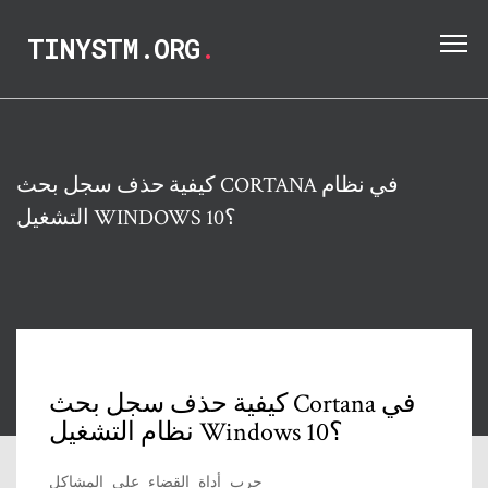
TINYSTM.ORG
.
كيفية حذف سجل بحث CORTANA في نظام
التشغيل WINDOWS 10؟
كيفية حذف سجل بحث Cortana في
نظام التشغيل Windows 10؟
جرب أداة القضاء على المشاكل