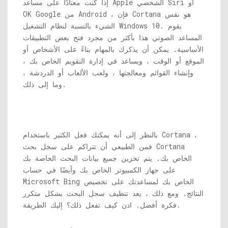
إذا كنت معتادًا على مساعد Apple الشخصي Siri أو
OK Google من Android ، فإن Cortana هو نفس
الشيء بالنسبة لنظام التشغيل Windows 10. يقوم
المساعد الصوتي هذا بأكثر من مجرد فتح بعض التطبيقات
الأساسية. يمكن أن يذكرك بالمهام بناءً على الأشخاص أو
الموقع أو الوقت ، ويساعد في إدارة التقويم الخاص بك ،
وإنشاء القوائم ومعالجتها ، ولعب الألعاب أو الدردشة ،
وما إلى ذلك.
بالنظر إلى أنه يمكنك فعل الكثير باستخدام Cortana ،
فمن الطبيعي أن تتراكم على سجل بحث Cortana
الخاص بك. يتم تخزين جميع بيانات البحث الخاصة بك
على جهاز الكمبيوتر الخاص بك وأيضًا في حساب
Microsoft Bing الخاص بك لمساعدتك على تخصيص
النتائج. ومع ذلك ، يعد تنظيف سجل البحث بشكل متكرر
فكرة أفضل. اذن كيف تفعل ذلك؟ إليك الطريقة.