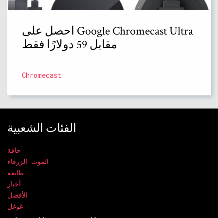
احصل على Google Chromecast Ultra
مقابل 59 دولارًا فقط
Chromecast
الفئات الشعبية
حافة
الموت الزرقاء
طابعة
أخبار
الأفضل
غوغل