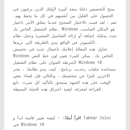
يمنح التخصيص دائمًا متعة كبيرة لأولئك الذين يرغبون في
الحصول على القليل من أنفسهم في كل ما يحيط بهم.
نعم ، لقد قمت بالاختيار الصحيح عندما يتعلق الأمر باختيار
نظام التشغيل الخاص بك. Windows هو المكان المناسب
حيث يمكنك إضافة أو إزالة التفاصيل الصغيرة وجعل نظام
الكمبيوتر في الواقع يبدو بالطريقة التي تريدها.
تحاول هذه المقالة إعلامك باحتمال جديد في تخصيص
Windows الخاص بك. يمكن للمرء تغيير لون خط النص
لأشرطة العنوان على نظام التشغيل Windows 10
بمساعدة ملفات
رجديت
برنامج. كيف يبدو نظامك ، يخبر
الآخرين كثيرًا عن شخصيتك ، وبالتالي فإن قضاء بعض
الوقت على هذه الجبهة يستحق بالتأكيد كل شيء. تابع
القراءة لمعرفة كيفية اختراق هذه الحيلة البسيطة.
اقرأ أيضًا:
- كيفية تغيير قائمة ابدأ و Takbar Color
في Windows 10