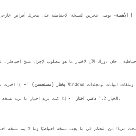
يوصى بتخزين النسخة الاحتياطية على محرك أقراص خارجي. يجب أيضًا مراعاة مساحة القرص المتوفرة.]
[الأهمية-
لاحتياطية ، حان دورك الآن لاختيار ما هو مطلوب لإجراء نسخ احتياطي. ف
دع Windows يختار (مستحسن)
'- إذا اخترت هذا الخيار ، فسيقوم Windows بعمل ن
'- إذا كنت تريد اختيار ما تريد نسخه احتياطيًا وما إلى ذلك ، فهذا الخيار مناسب لك.
الخيار 2.'
دعني اختار