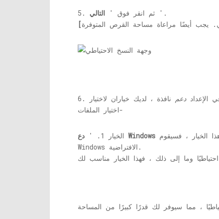
'.
5. ثم انقر فوق '
التالي
ي الإعداد
دعم
نافذة ، لديك خياران لاختيار
اختيار الملفات-
سخة احتياطية من ملفات المكتبة وملفات البيانات ومجلدات
الخيار 1. '
Windows الافتراضية.