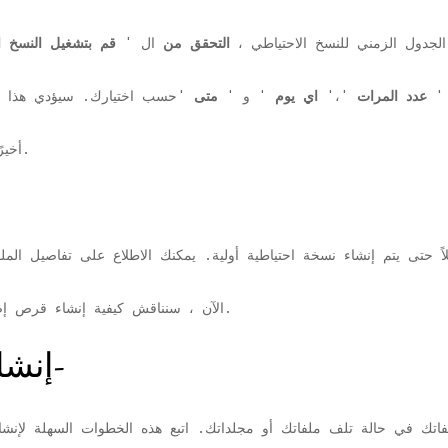
يئة الجدول الزمني للنسخ الاحتياطي ،
التحقق من
ال '
ر '
عدد المرات
'،'
اي يوم
' و '
متى
'لحفظ التغييرات.
12. 
الآن ، سنناقش كيفية إنشاء قرص إصلاح النظام وكيفية إنشاء نقطة استعادة للنظام.
إنشاء قرص إصلاح النظام-
فاتك في حالة تلف ملفاتك أو مجلداتك. اتبع هذه الخطوات السهلة لإنش