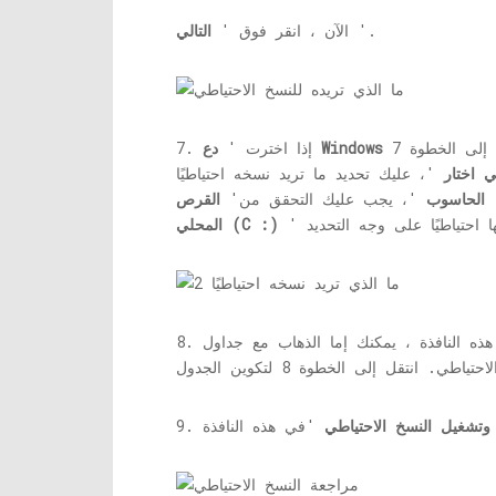
'.
الآن ، انقر فوق '
التالي
7. إذا اخترت '
ي اختار
'
الحاسوب
'، يجب عليك التحقق من'
القرص
المحلي (C :)
وتشغيل النسخ الاحتياطي