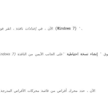
'.
انتقل إلى النسخ الاحتياطي والاستعادة (Windows 7)
2. الآن ، في
إعدادات
نافذة ، انقر ف
فوق '
إنشاء نسخة احتياطية
النسخ الاحتياطي والاستعادة
4. الآن ، حدد محرك أقراص من قائمة محركات الأقراص المدر