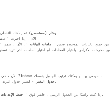
ثم يمكنك التخطي إلى الخطوة 7.
دع Windows يختار (مستحسن)
'، عليك تحديد ما تريد نسخه احتياطيًا.
الآن ، إذا اخترت '
دعن
ق من جميع الخيارات الموجودة ضمن '
ملفات البيانات
'. الآن ، ضمن 
8. الآن ، في هذه النافذة ، يمكنك إما الذهاب مع جداول Windows الموصى بها أو يمكنك ترتيب الجدول بنفسك.
- لتغيير جدول التردد الاحتياطي. انتقل إلى الخطوة 8 لتكوين الجدول.
جدول التغيير
'في هذه النافذة.
9. إذا كنت راضيًا عن الجدول الزمني ، فانقر فوق '
حفظ الإعدادات 