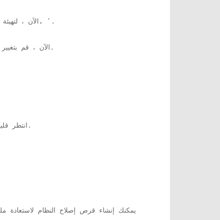
'.
قم بتشغيل النسخ الاحتياطي وفقًا لجدول زمني (موصى به).
10. الآن ، لته
'حسب اختيارك. سيؤدي هذا إلى جدولة النسخ الاحتياطي وفقًا لاختيارك.
11. الآن ، قم بتغيي
انتظر قليلاً حتى يتم إنشاء نسخة احتياطية أولية. يمكنك الاطلاع على تفاصيل الملفات التي يتم نسخها إلى دليل النسخ الاحتياطي.
يمكنك إنشاء قرص إصلاح النظام لاستعادة مل