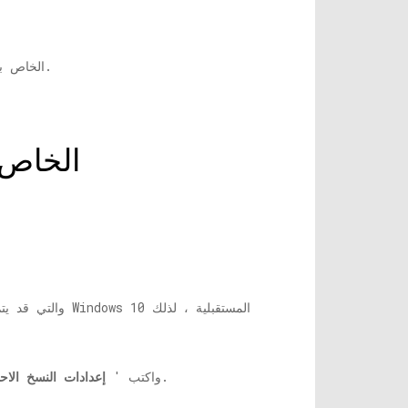
1. كيفية إنشاء نسخة احتياطية على جهاز Windows 10 الخاص بك والذي سيتم تحديثه تلقائيًا وكيفية إنشاء قرص إصلاح النظام.
كيفية إنشاء نسخة احتياطية على جهاز 
'في النافذة المرتفعة.
1. انتقل إلى مربع البحث بجوار رمز Windows ، واكتب '
إعدادات النسخ الاح