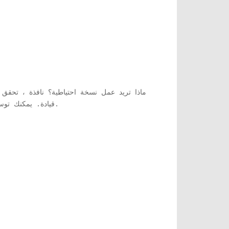
ماذا تريد عمل نسخة احتياطية؟ نافذة ، تحق
' قيادة. يمكنك توسيع محركات الأقراص واختيار المجلدات أو اختيار الملفات التي تريد نسخها احتياطيًا على وجه التحديد.