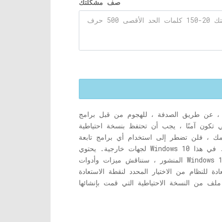
صف مشكلتك
ك ، عن طريق الصدفة ، للهجوم من قبل برامج
ي تكون آمنًا ، يجب أن تحتفظ بنسخة احتياطية
نظامك ، فلن تضطر إلى استخدام أي برامج تابعة
لجهات خارجية. يحتوي Windows 10 على بعض الميزات المدمجة التي تمكن المستخدمين من إنشاء نسخة احتياطية لنظامهم والتي سيتم تحديثها تلقائيًا. في هذا
المنشور ، سنناقش ميزات وأدوات Windows 10 التي ستساعدك بالتأكيد على إنشاء نسخة دقيقة من ملفات النظام والمجلدات والتطبيقات والإعدادات حتى التفاصيل
دة للنظام من الاختيار المحدد لنقطة الاستعادة