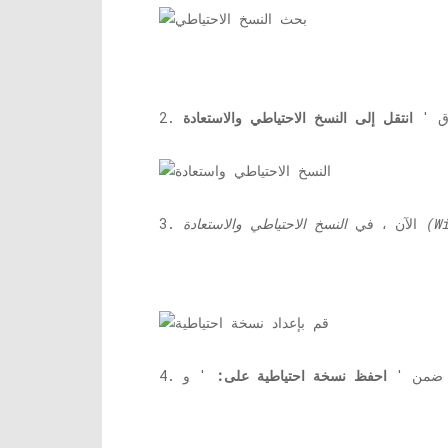
وق '
 (Windows 7)
3. الآن ، في
جة ضمن '
احفظ نسخة احتياطية على:
' و