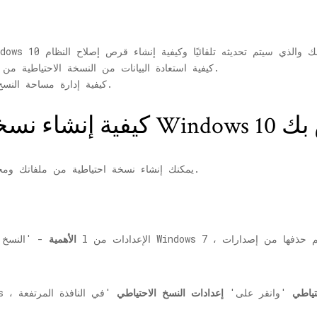
2. كيفية استعادة البيانات من النسخة الاحتياطية من قائمة التمهيد وكيفية القيام باستعادة النظام.
3. كيفية إدارة مساحة النسخ الاحتياطي على جهاز الكمبيوتر الخاص بك.
Windows 10 الخاص بك
يمكنك إنشاء نسخة احتياطية من ملفاتك ومجلداتك على نظامك باتباع هذه الخطوات السهلة.
l الإعدادات من Windows 7 ، والتي قد يتم حذفها من إصدارات Windows 10 المستقبلية ، لذلك
الأهمية
- 'النسخ ا
تياطي
'وانقر على'
إعدادات النسخ الاحتياطي