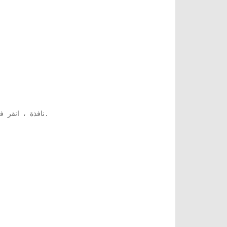
'على الجانب الأيمن من النافذة.
نافذة ، انقر 