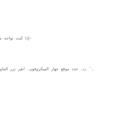
2. إذا كنت تواجه مشكلة في ميكروفون ، فاتبع هذه الخطوات-
'.
ب. حدد موقع جهاز الميكروفون. انقر بزر الما