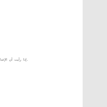
إذا رأيت أن الإعدادات قد تم ضبطها بالفعل على 'تشغيل' ، فحاول تبديلها إلى 'إيقاف التشغيل' وتحقق مما إذا كان ذلك يناسبك أم لا.