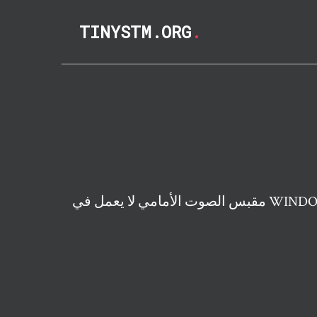
TINYSTM.ORG
.
مل في WINDOWS 10 FIX