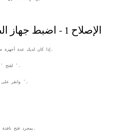
الإصلاح 1 - اضبط جهاز الصوت كجهاز افتراضي
إذا كان لديك عدة أجهزة صوتية متصلة بنظامك ، فقد تظهر هذه المشكلة.
'.
لفتح '
'.
'وانقر على
التبويب.
3. بمجرد فتح نافذ