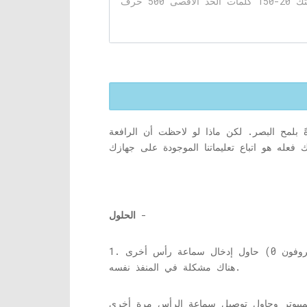
 بلمح البصر. لكن ماذا لو لاحظت أن الرافعة
-
الحلول
1. حاول إدخال سماعة رأس أخرى (ميكروفون 0r) بنفس المنفذ وتحقق مما إذا كان ذلك يناسبك أم لا. إذا لم تعمل سماعة الرأس أو الميكروفون ، فقد تكون
هناك مشكلة في المنفذ نفسه.