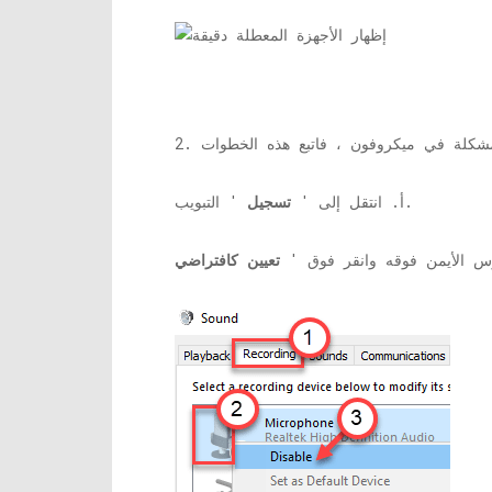
' التبويب.
أ. انتقل إلى '
تسجيل
وس الأيمن فوقه وانقر فوق '
تعيين كافتراضي