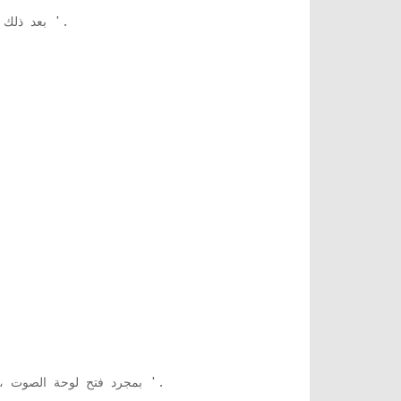
'.
4. بعد ذ
'.
بمجرد فتح لوحة الصوت ،