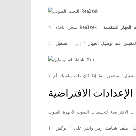
ت الجهاز المتقدمة
لمقبس عند توصيل الجهاز
' إلى '
تشغيل
ن على ملف
شبابيك
رمز وانقر على '
يركض