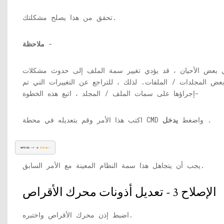
تحقق من هذا يصلح مشكلتك.
-
ملاحظة
 بعض الأحيان ، قد يؤدي تغيير سمة الملف إلى حدوث مشكلات
عض المجلدات / الملفات. لذلك ، للتراجع عن التغييرات التي تم
إجراؤها على سمات الملف / المجلد ، اتبع هذه الخطوة-
.
اكتب هذا الأمر وقم بتعديله في محطة CMD واضغط
يدخل
attrib -r -s 
drive:\
يجب أن يتجاهل هذا سمة النظام المعينة مع الأمر السابق.
الإصلاح 3 - تعديل أذونات محرك الأقراص
اضبط إذن محرك الأقراص واختبره.