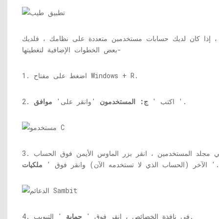
 ، إذا كان لديك حسابات مستخدمين متعددة على نظامك ، فلديك
بعض الخطوات الإضافية لتغطيتها-
1. اضغط على مفتاح Windows + R.
'.
2. اكتب '
ج: المستخدمون
'وانقر على'
موافق
3. في مجلد المستخدمين ، انقر بزر الماوس الأيمن فوق الحساب
'
الآخر (الحساب الذي لا تستخدمه الآن) وانقر فوق '
ملكيات
' التبويب.
4. في نافذة الخصائص ، انقر فوق '
حماية