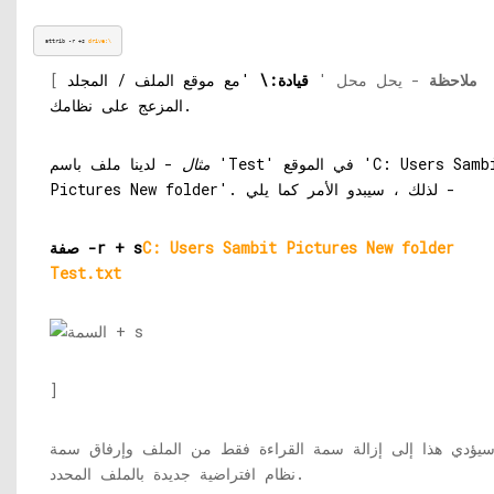
attrib -r +s 
drive:\
ملاحظة
- يحل محل '
قيادة:\
'مع موقع الملف / المجلد
[
المزعج على نظامك.
مثال
- لدينا ملف باسم 'Test' في الموقع 'C: Users Sambit
Pictures New folder'. لذلك ، سيبدو الأمر كما يلي -
C: Users Sambit Pictures New folder
صفة -r + s
Test.txt
]
يؤدي هذا إلى إزالة سمة القراءة فقط من الملف وإرفاق سمة
نظام افتراضية جديدة بالملف المحدد.