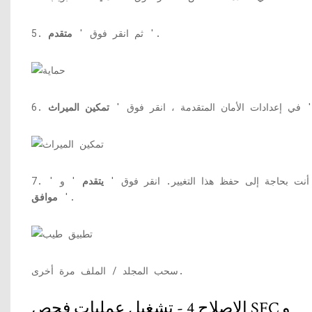
'.
5. ثم انقر فوق '
متقدم
'
6. في إعدادات الأمان المتقدمة ، انقر فوق '
تمكين الميراث
7. أنت بحاجة إلى حفظ هذا التغيير. انقر فوق '
يتقدم
' و '
'.
موافق
سحب المجلد / الملف مرة أخرى.
الإصلاح 4 - تشغيل عمليات فحص SFC و