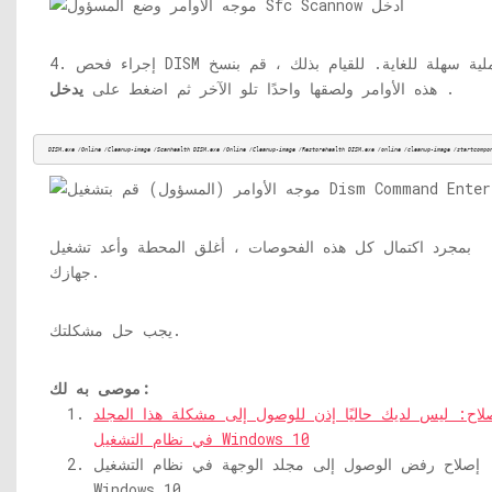
4. إجراء فحص DISM عملية سهلة للغاية. للقيام بذلك ، قم بنسخ
.
هذه الأوامر ولصقها واحدًا تلو الآخر ثم اضغط على
يدخل
DISM.exe
 /Online /Cleanup-image /Scanhealth 
DISM.exe
 /Online /Cleanup-image /Restorehealth 
DISM.exe
 /online /cleanup-image /startcompo
بمجرد اكتمال كل هذه الفحوصات ، أغلق المحطة وأعد تشغيل
جهازك.
يجب حل مشكلتك.
موصى به لك:
لاح: ليس لديك حاليًا إذن للوصول إلى مشكلة هذا المجلد
في نظام التشغيل Windows 10
إصلاح رفض الوصول إلى مجلد الوجهة في نظام التشغيل
Windows 10