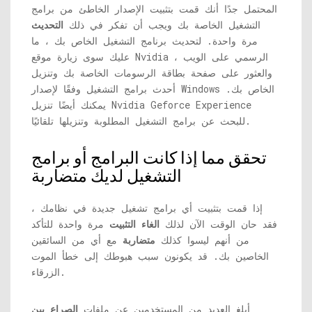
المحتمل جدًا أنك قمت بتثبيت الإصدار الخاطئ من برامج
التشغيل الخاصة بك ويجب أن تفكر في ذلك
التحديث
مرة واحدة. لتحديث برنامج التشغيل الخاص بك ، ما
عليك سوى زيارة موقع Nvidia الرسمي على الويب ،
والعثور على صفحة بطاقة الرسومات الخاصة بك وتنزيل
أحدث برامج التشغيل وفقًا لإصدار Windows الخاص بك.
يمكنك أيضًا تنزيل Nvidia Geforce Experience
للبحث عن برامج التشغيل المطلوبة وتنزيلها تلقائيًا.
تحقق مما إذا كانت البرامج أو برامج
التشغيل لديك متضاربة
إذا قمت بتثبيت أي برامج تشغيل جديدة في نظامك ،
فقد حان الوقت الآن لذلك
الغاء التثبيت
مرة واحدة للتأكد
من أنهم ليسوا كذلك
متضاربة
مع أي من السائقين
الخاصين بك. قد يكونون سبب هبوطك إلى خطأ الموت
الزرقاء.
أبلغ العديد من المستخدمين عن ملفات
الصراع بين