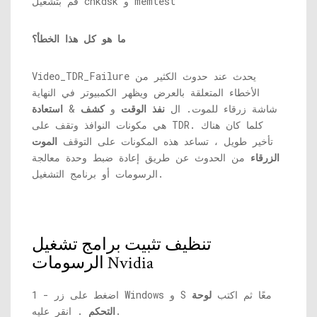
قم بتشغيل chkdsk و memtest
ما هو كل هذا الخطأ؟
Video_TDR_Failure يحدث عند حدوث الكثير من
الأخطاء المتعلقة بالعرض ويظهر الكمبيوتر في النهاية
شاشة زرقاء للموت. ال
نفذ الوقت
و
كشف
&
استعادة
هي مكونات النوافذ وتقف على TDR. كلما كان هناك
تأخير طويل ، تساعد هذه المكونات على التوقف
الموت
الزرقاء
من الحدوث عن طريق إعادة ضبط وحدة معالجة
الرسومات أو برنامج التشغيل.
تنظيف تثبيت برامج تشغيل
الرسومات Nvidia
1 - اضغط على زر Windows و S معًا ثم اكتب
لوحة
. انقر عليه.
التحكم