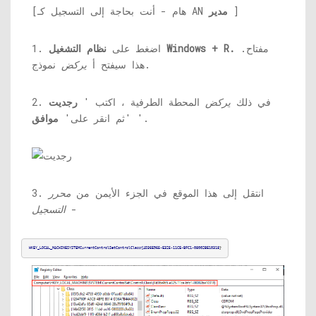
]
مدير
[هام - أنت بحاجة إلى التسجيل كـ AN
مفتاح.
نظام التشغيل Windows + R.
1. اضغط على
نموذج.
هذا سيفتح أ
يركض
2. في ذلك
يركض
المحطة الطرفية ، اكتب '
رجديت
'.
'ثم انقر على'
موافق
3. انتقل إلى هذا الموقع في الجزء الأيمن من
محرر
-
التسجيل
HKEY_LOCAL_MACHINESYSTEMCurrentControlSetControlClass{4D36E965-E325-11CE-BFC1-08002BE10318
}