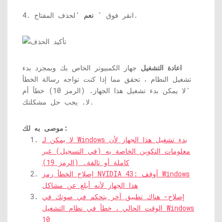
'لحذف المفتاح.
4. انقر فوق '
نعم
اعادة التشغيل
جهاز الكمبيوتر الخاص بك وبمجرد بدء
تشغيل النظام ، تحقق مما إذا كنت تواجه رسالة الخطأ
'لا يمكن بدء تشغيل هذا الجهاز. (الرمز 10) خطأ أم
لا. يجب حل مشكلتك.
موصى به لك:
لا يمكن لـ Windows بدء تشغيل هذا الجهاز لأن
معلومات التكوين الخاصة به (في التسجيل) غير
كاملة أو تالفة. (الرمز 19)
إصلاح الخطأ رمز NVIDIA 43: أوقف Windows
هذا الجهاز لأنه أبلغ عن مشاكل
إصلاح- هناك تطبيق آخر يتحكم في صوتك في
الوقت الحالي ، خطأ في نظام التشغيل Windows
10