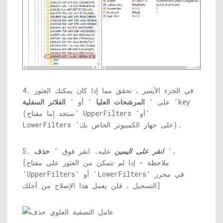
4. في الجزء الأيسر ، تحقق مما إذا كان يمكنك العثور
'key
على '
المرشحات العليا
' أو '
الفلاتر السفلية
(ستجد إما مفتاح' UpperFilters 'أو'
LowerFilters 'على جهاز الكمبيوتر الخاص بك).
'.
انقر على اليمين
عليه. انقر فوق '
حذف
5.
[ملاحظة - إذا لم تتمكن من العثور على مفتاح
'UpperFilters' أو 'LowerFilters' في محرر
التسجيل ، فلن يعمل هذا الإصلاح من أجلك]