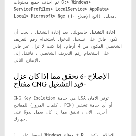
C:> Windows>
ثم احذف جميع محتويات
ServiceProfiles> LocalService> AppData>
مجلد. (اتبع الإصلاح -1).
Local> Microsoft> Ngc
اعادة التشغيل
حاسوبك. بعد إعادة التشغيل ، يجب أن
تكون قادرًا على تسجيل الدخول باستخدام رقم التعريف
الشخصي المكون من 4 أرقام. إذا كنت لا تزال غير قادر
على استخدام رقم التعريف الشخصي ، فانتقل إلى
الإصلاح التالي.
الإصلاح -6 تحقق مما إذا كان عزل
مفتاح CNG قيد التشغيل-
CNG Key Isolation هي خدمة LSA توفر الأمان
للمفاتيح (كلمات المرور ، PIN) أو أي خدمة تشفير
أخرى. الآن ، تحقق مما إذا كان يعمل يدويًا على
جهازك.
للاطلاق
يركض
Windows مفتاح + R.
1. اضغط على