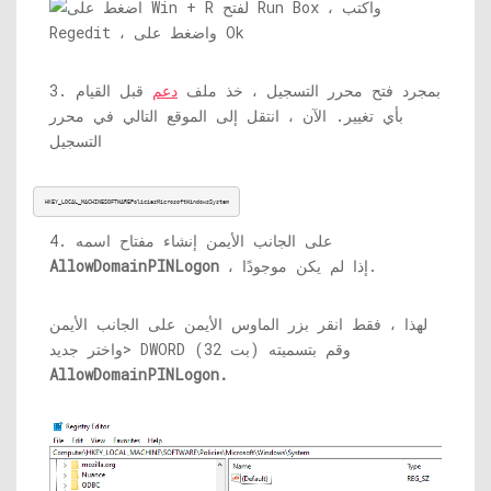
3. بمجرد فتح محرر التسجيل ، خذ ملف
دعم
قبل القيام
بأي تغيير. الآن ، انتقل إلى الموقع التالي في محرر
التسجيل
HKEY_LOCAL_MACHINESOFTWAREPoliciesMicrosoftWindowsSystem
4. على الجانب الأيمن إنشاء مفتاح اسمه
، إذا لم يكن موجودًا.
AllowDomainPINLogon
لهذا ، فقط انقر بزر الماوس الأيمن على الجانب الأيمن
واختر جديد> DWORD (32 بت) وقم بتسميته
AllowDomainPINLogon.