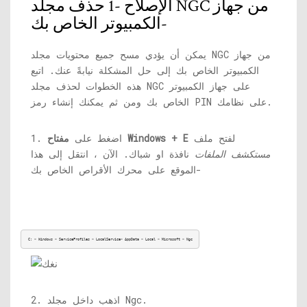
الإصلاح -1 حذف مجلد NGC من جهاز
الكمبيوتر الخاص بك-
يمكن أن يؤدي مسح جميع محتويات مجلد NGC من جهاز
الكمبيوتر الخاص بك إلى حل المشكلة نيابةً عنك. اتبع
هذه الخطوات لحذف مجلد NGC على جهاز الكمبيوتر
الخاص بك ومن ثم يمكنك إنشاء رمز PIN على نظامك.
لفتح ملف
مفتاح Windows + E
1. اضغط على
مستكشف الملفات
نافذة او شباك. الآن ، انتقل إلى هذا
الموقع على محرك الأقراص الخاص بك-
C: > Windows > ServiceProfiles > LocalService> AppData > Local > Microsoft > Ngc
2. اذهب داخل مجلد Ngc.