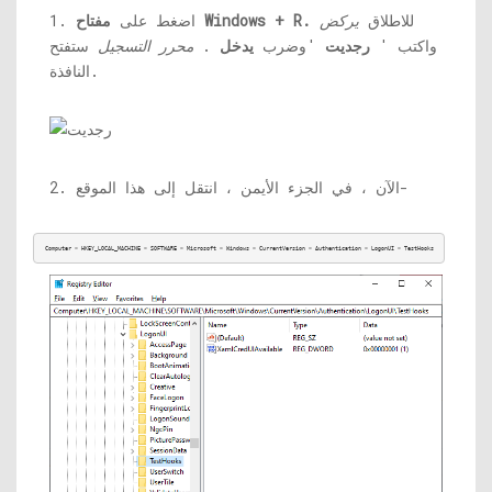
للاطلاق
يركض
مفتاح Windows + R.
1. اضغط على
واكتب '
رجديت
'وضرب
يدخل
.
محرر التسجيل
ستفتح
النافذة.
2. الآن ، في الجزء الأيمن ، انتقل إلى هذا الموقع-
Computer > HKEY_LOCAL_MACHINE > SOFTWARE > Microsoft > Windows > CurrentVersion > Authentication > LogonUI > TestHooks