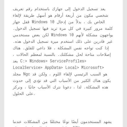
يعد تسجيل الدخول إلى جهازك باستخدام رقم تعريف
شخصي مكون من أربعة أرقام هو أسهل طريقة لإلغاء
قفل جهاز Windows 10 الخاص بك ، بدلاً من إدخال
كلمة مرور كبيرة في كل مرة تريد فيها تسجيل الدخول.
لكن بعض مستخدمي Windows 10 يواجهون مشكلة لأنهم
غير قادرين على ذلك استخدم ميزة تسجيل الدخول هذه.
إذا كنت تواجه نفس المشكلة ، فلا داعي للقلق. هناك
إصلاحات متاحة لحل مشكلتك. بالنسبة لمعظم الحالات ،
يعد C:> Windows> ServiceProfiles>
LocalService> AppData> Local> Microsoft>
مجلد Ngc هو السبب الرئيسي لإلقاء اللوم ، ولكن قد
يكون هناك الكثير من الأسباب التي قد تؤدي إلى حدوث
هذه المشكلة. لذا ، دعونا نترك الأسباب جانبًا ، ونركز
على الحلول.
يشهد المستخدمون أيضًا نوعًا مختلفًا من المشكلات عندما