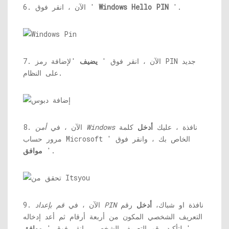
'.
Windows Hello PIN
6. الآن ، انقر فوق '
7. الآن ، انقر فوق '
يضيف
'لإضافة رمز PIN جديد
على النظام.
نافذة ، عليك
أدخل
كلمة
أمن Windows
8. الآن ، في
مرور حساب Microsoft الخاص بك ، وانقر فوق '
'.
موافق
نافذة او شباك،
أدخل
رقم
قم بإعداد PIN
9. الآن ، في
التعريف الشخصي المكون من أربعة أرقام ثم أعد إدخاله
'.
لتأكيد رقم التعريف الشخصي. انقر فوق '
موافق