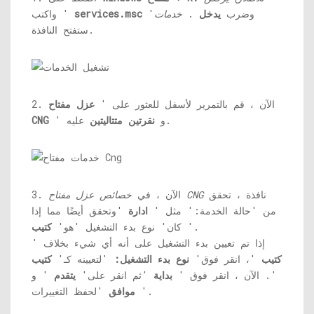
'وضرب
يدخل
.
خدمات
services.msc
واكتب '
ستفتح النافذة.
2. الآن ، قم بالتمرير لأسفل للعثور على '
عزل مفتاح
عليه.
' و
نقرتين متتاليتين
CNG
نافذة ، تحقق
خصائص عزل مفتاح CNG
3. الآن ، في
من 'حالة الخدمة:' مثل '
ادارة
'وتحقق أيضًا مما إذا
'.
كان' نوع بدء التشغيل 'هو'
كتيب
إذا تم تعيين بدء التشغيل على أنه أي شيء بخلاف '
كتيب
'، انقر فوق'
نوع بدء التشغيل:
'لتعيينه كـ'
كتيب
'. الآن ، انقر فوق '
بداية
'ثم انقر على'
يتقدم
' و
'لحفظ التغييرات.
'
موافق