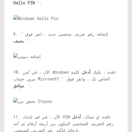
Hello PIN
'.
9. لإضافة رقم تعريف شخصي جديد ، انقر فوق '
'.
يضيف
نافذة ، عليك
أدخل
كلمة
أمن Windows
10. الآن ، في
مرور حساب Microsoft الخاص بك ، وانقر فوق '
'.
موافق
نافذة او شباك،
أدخل
قم بإعداد PIN
11. الآن ، في
رقم التعريف الشخصي المكون من أربعة أرقام ثم أعد
إدخاله لتأكيد رقم التعريف الشخصي.