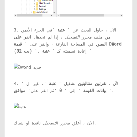
3. الآن ، حاول البحث عن '
عتبة
'في الجزء الأيمن
من ملف
محرر التسجيل
، إذا لم تجدها.
انقر على
اليمين
في المساحة الفارغة ، وانقر على '
قيمة DWord
'.
'. إعادة تسميته كـ '
عتبة
(32 بت)
4. الآن ،
نقرتين متتاليتين
تشغيل '
عتبة
'. غير ال '
'.
بيانات القيمة
' إلى '
0
'ثم انقر على'
موافق
نافذة او شباك.
الآن ، أغلق
محرر التسجيل