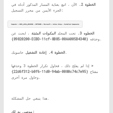
الخطوة 2.
الآن ، اتبع بعناية المسار المذكور أدناه في
الجزء الأيمن من محرر التسجيل:
Computer > HKEY_LOCAL_MACHINE > SOFTWARE > Microsoft > Active Setup > Installed Components
الخطوه 3.
تحت المجلد
المكونات المثبتة
، ابحث عن
وحذفه.
{89820200-ECBD-11cf-8B85-00AA005B4340}
حاسوبك.
الخطوة 4. إعادة التشغيل
>
إذا لم يفلح ذلك ، فحاول تكرار الخطوة 3 وحذفها
مفتاح
{22d6f312-b0f6-11d0-94ab-0080c74c7e95}
وحاول مرة أخرى.
هذا ينبغي حل المشكلة.
موصى به لك: