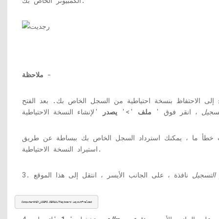
الكمبيوتر الخاص بك.
-
ملاحظة
إلى الاحتفاظ بنسخة احتياطية من السجل الخاص بك. بعد الفتح
سجيل
، انقر فوق '
ملف
'>'
يصدر
 خطأ ما ، يمكنك استرداد السجل الخاص بك ببساطة عن طريق
استيراد النسخة الاحتياطية.
التسجيل
ComputerHKEY_USERS.DEFAULTKeyboard LayoutPreload