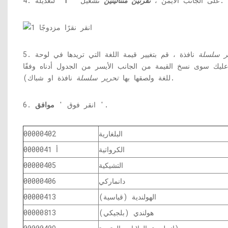
'لتعديله.
4. على الجانب الأيمن ،
نقرتين متتاليتين
تشغيل '
1
ر سلسلة
نافذة ، قم بتغيير قيمة اللغة التي تريدها في لوحة
 عليك سوى نسخ القيمة من الجانب الأيسر من الجدول أدناه وفقًا
نافذة او شباك).
للغة ولصقها بها
تحرير سلسلة
'.
6. انقر فوق '
موافق
البلغارية
00000402
الكرواتية
0000041 أ
التشيكية
00000405
دانماركي
00000406
الهولندية (قياسية)
00000413
هولندي (بلجيكي)
00000813