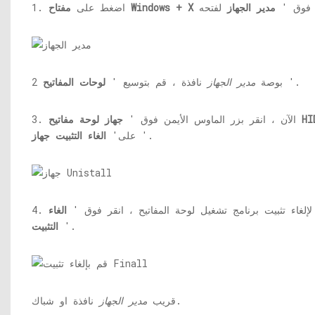
ر فوق '
مدير الجهاز
مفتاح Windows + X
1. اضغط على
'.
2 بوصة
مدير الجهاز
نافذة ، قم بتوسيع '
لوحات المفاتيح
 لوحة مفاتيح HID
3. الآن ، انقر بزر الماوس الأيمن فوق '
'.
على'
الغاء التثبيت
جهاز
ا ، لإلغاء تثبيت برنامج تشغيل لوحة المفاتيح ، انقر فوق '
الغاء
'.
التثبيت
نافذة او شباك.
قريب
مدير الجهاز