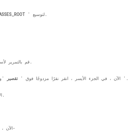
' لتوسيع.
ASSES_ROOT
'التسجيل.
4. قم بالتمرير 
'.
5. الآن ، في الجزء الأيسر ، انقر نقرًا مزدوجًا فوق '
تقصير
'وق
'لحفظ التغييرات.
6.
7. الآن ، في الجزء الأيمن ، انتقل إلى هذا التسجيل-