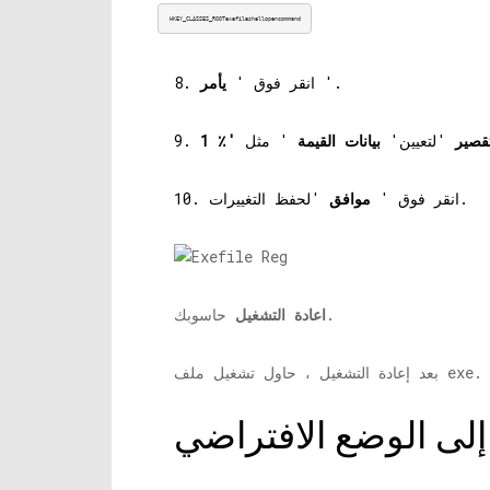
HKEY_CLASSES_ROOTexefileshellopencommand
'.
8. انقر فوق '
يأمر
قصير
'لتعيين'
بيانات القيمة
' مثل
'لحفظ التغييرات.
10. انقر فوق '
موافق
حاسوبك.
اعادة التشغيل