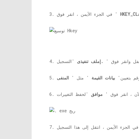
HKEY_CL
3. في الجزء الأيمن ، انقر فوق '
لأسفل وانقر فوق '
.إملف تنفيذى
م بتعيين'
بيانات القيمة
' مثل '
المنفى
 الآن ، انقر فوق '
موافق