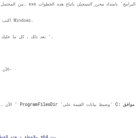
 'ملفات البرامج' بامتداد
محرر التسجيل
مربع بجوار رمز Windows.
1. اكت
'.
2. بعد ذلك ، كل ما علي
3. الآن ، في الجزء الأيمن ، انتقل إلى هذا الموقع-
'
موافق
'وضبط بيانات القيمة على'
ProgramFilesDir
4. الآن ، في الجزء الأيسر ، انقر نقرًا مزدوجًا فوق '
[ملاحظة - هذه الخطوة مخصصة فقط لمستخدمي أجهزة الكمبيوتر x64 بت