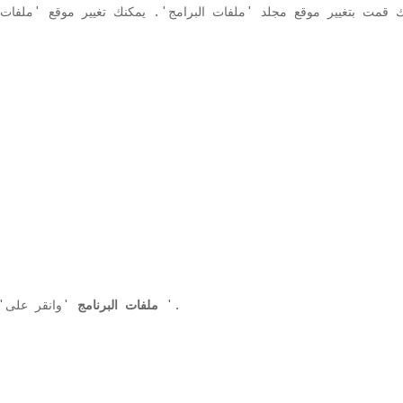
لفات. exe على جهاز الكمبيوتر الخاص بك لأنك قمت بتغيير موقع مجلد 'ملفات البرامج'. يمكنك تغيير موقع
'.
C: ملفات البرنامج
'وانقر على