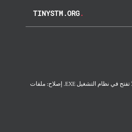
TINYSTM.ORG
.