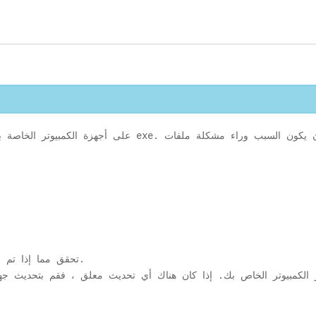
ولكن قبل البح
حاسوبك. بعد إعادة تشغيل جهاز الكمبيوتر الخاص بك ، حاول تشغيل ملف exe. تحقق مما إذا تم حل مشكلتك أم لا.