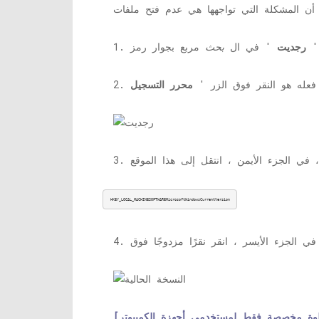
ب '
رجديت
' في ال
بحث
ك فعله هو النقر فوق الزر '
محرر التسجيل
HKEY_LOCAL_MACHINESOFTWAREMicrosoftWindowsCurrentVersion