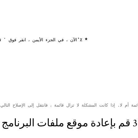
'٪ 1'٪ *
9. الآن ، في الجزء الأيمن ، انقر فوق '
ت
ي