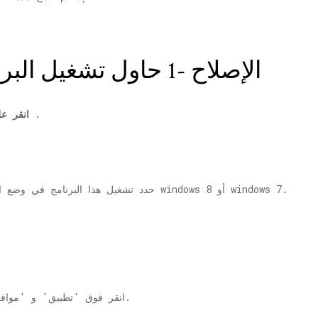
الإصلاح -1 حاول تشغيل البرنامج في وضع التوافق
.
انقر عل
3. حدد تشغيل هذا البرنامج في وضع التوافق وحدد إصدارًا سابقًا من النوافذ مثل windows 8 أو windows 7.
4. انقر فوق 'تطبيق' و 'موافق' وقم بتشغيل البرنامج في وضع التوافق.