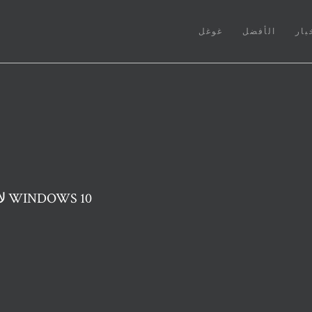
بار
الأفضل
غوغل
إصلاح: ملفات .EXE لا تفتح في نظام التشغيل WINDOWS 10