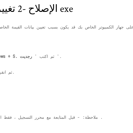
الإصلاح -2 تغيير بيانات القيمة لسجل exe
'.
ثم اكتب '
رجديت
مفتاح s + S
'في نتيجة البحث.
2. ثم ا
.
ملاحظة: - قبل المتابعة مع محرر التسجيل ، فقط 