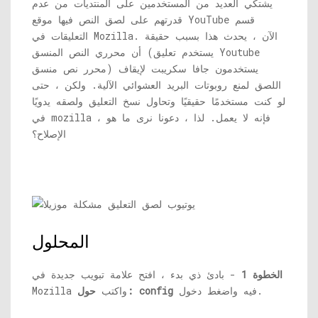
يشتكي العديد من المستخدمين على المنتديات من عدم
قدرتهم على لصق النص فيها موقع YouTube قسم
التعليقات في Mozilla. الآن ، يحدث هذا بسبب حقيقة
أن محرري النص المنسق (يستخدم تعليق Youtube
محرر نص منسق) يستخدمون جافا سكريبت لإيقاف
اللصق لمنع روبوتات البريد العشوائي الآلية. ولكن ، حتى
لو كنت مستخدمًا حقيقيًا وتحاول نسخ التعليق ولصقه يدويًا
في mozilla ، فإنه لا يعمل. لذا ، دعونا نرى ما هو
الإصلاح؟
المحلول
الخطوة 1
- بادئ ذي بدء ، افتح علامة تبويب جديدة في
فيه واضغط دخول.
حول: config
Mozilla واكتب