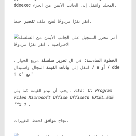
المجلد وانتقل إلى الجانب الأيمن من الجزء.
ddeexec
خيط.
انقر نقرًا مزدوجًا لفتح ملف
تقصير
الخطوة السادسة:
في ال
تحرير سلسلة
مربع الحوار ،
/ e أو / dde
المجال واستبدال
انتقل إلى
بيانات القيمة
.
مع '٪ 1'
C: Program
لذلك ، يجب أن تبدو القيمة كما يلي:
Files Microsoft Office Office16
EXCEL.EXE
”“٪ 1
.
لحفظ التغييرات.
نجاح
موافق