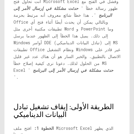
أنت تحاول فتح Microsoft Excel وفشل في الفتح مع
ظهور رسالة خطأ '
حدثت مشكلة في إرسال الأمر إلى
البرنامج
'. هذا خطأ شائع معروف أنه مرتبط بحزمة
Office وبالتالي يمكن أن يحدث أيضًا أثناء فتح أي
تطبيقات مكتبية أخرى مثل Word و PowerPoint وما
إلى ذلك. يميل هذا الخطأ إلى الظهور عندما يرسل
Windows أوامر DDE (تبادل البيانات الديناميكي) إلى MS
تطبيقات Office ونظام التشغيل Windows غير قادر على
الاتصال بالتطبيق. والخبر السار هو أن هناك عدد غير قليل
من الحلول لذلك. دعونا نرى كيفية إصلاح خطأ MS
حدثت مشكلة في إرسال الأمر إلى البرنامج
Excel '
'.
الطريقة الأولى: إيقاف تشغيل تبادل
البيانات الديناميكي
الخطوة 1:
افتح ملف Microsoft Excel الذي يظهر