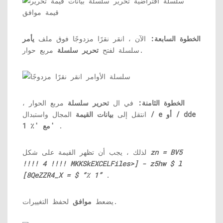
الخطوة السابعة:
الآن ، انقر نقرًا مزدوجًا فوق ملف
يأمر
مربع حوار.
سلسلة لفتح
تحرير سلسلة
الخطوة الثامنة:
في ال
تحرير سلسلة
مربع الحوار ،
/ e أو / dde
المجال واستبدال
انتقل إلى
بيانات القيمة
.
مع '٪ 1'
zn = BV5
لذلك ، يجب أن تظهر القيمة على شكل
!!!! 4 !!!! MKKSkEXCELFiles>] - z5hw $ l
[8QeZZR4_X = $ “٪ 1”
.
لحفظ التغييرات.
يضعط
موافق