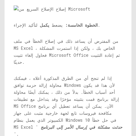
لتأكيد الإجراء.
الخطوة الخامسة:
يضعط
يكمل
من المفترض أن يساعد ذلك في إصلاح الخطأ في ملف
MS Excel الخاص بك ، ولكن إذا استمرت المشكلة ،
فحاول إلغاء تثبيت Microsoft Office ثم إعادة التثبيت
حديثًا.
إذا لم تنجح أي من الطرق المذكورة أعلاه ، فيمكنك
محاولة إزالة حزمة توافق Windows لأن هذا قد يكون
أحد أسباب الخطأ. بدلاً من ذلك ، يمكنك أيضًا محاولة
إزالة برنامج قمت بتثبيته مؤخرًا وقد يتداخل مع تطبيقات
MS Office الآن. يمكن أن يساعد تعطيل أي برنامج
مكافحة فيروسات تابع لجهة خارجية مثبت على جهاز
الكمبيوتر الذي يعمل بنظام Windows 10 في حل خطأ
حدثت مشكلة في إرسال الأمر إلى البرنامج
MS Excel '
'.