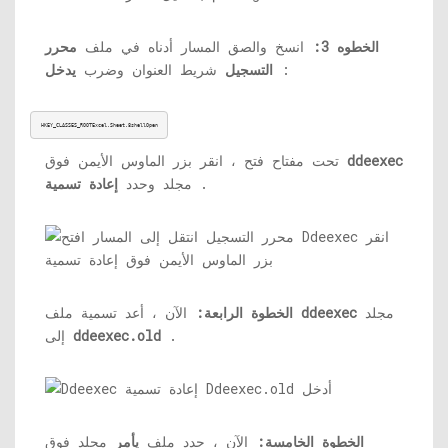
الخطوه 3:
انسخ والصق المسار أدناه في ملف
محرر
:
التسجيل
شريط العنوان وضرب
يدخل
HKEY_CLASSES_ROOTExcel.Sheet.8shellOpen
ddeexec
تحت مفتاح فتح ، انقر بزر الماوس الأيمن فوق
.
مجلد وحدد
إعادة تسمية
مجلد
ddeexec
الآن ، أعد تسمية ملف
الخطوة الرابعة:
.
ddeexec.old
إلى
الخطوة الخامسة:
الآن ، حدد ملف
يأمر
مجلد فوق