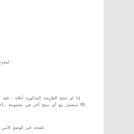
إذا لم يكن هناك تأثير فوري ، فالرجاء محاولة إعادة تشغيل منتج MS office لمعرفة ما إذا كان قد تم حل مشكلتك أم لا.
إذا لم تنجح الطريقة المذكورة أعلاه ، فقد 
. أثناء الضغط عليه ، انقر فوق Excel لفتحه في الوضع الآمن.