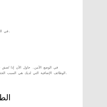
لهذه الخطوة.
2. سيعرض Excel الآ
، سيتم فتح Excel في الوضع الآمن. حاول الآن إذا
لصق 
الوظائف الإضافية التي لديك هي السبب الجذري لمشكلتك. يمكنك محاولة إلغاء تثبيت الوظائف الإضافية واحدة تلو الأخرى والتحقق من أي منها يسبب المشكلة لك.
الط