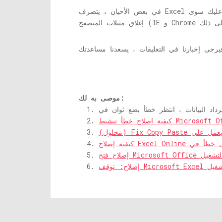
 عليك سوى
موصى به لك: