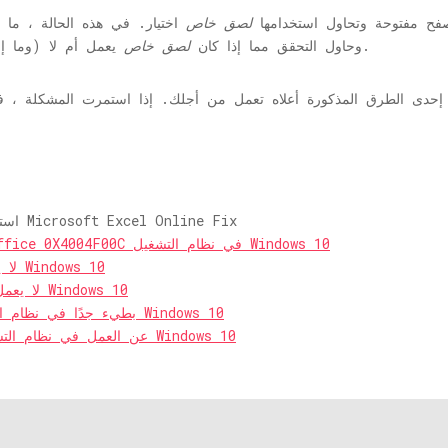
ن نوافذ المتصفح مفتوحة وتحاول استخدامها
لصق خاص
اختيار. في هذه الحالة ، ما
يعمل أم لا.
إغلاق مثيلات المتصفح (IE و Chrome وما إلى ذلك) وحاول التحقق مما إذا كان
لصق خاص
استرداد البيانات ، انتظر خطأ بضع ثوان في Microsoft Excel Online Fix
كيفية إصلاح خطأ تنشيط Microsoft Office 0X4004F00C في نظام التشغيل Windows 10
(محلول) Fix Copy Paste لا يعمل على Windows 10
كيفية إصلاح Excel Online لا يعمل خطأ في Windows 10
إصلاح فتح Microsoft Office بطيء جدًا في نظام التشغيل Windows 10
إصلاح: توقف Microsoft Excel عن العمل في نظام التشغيل Windows 10