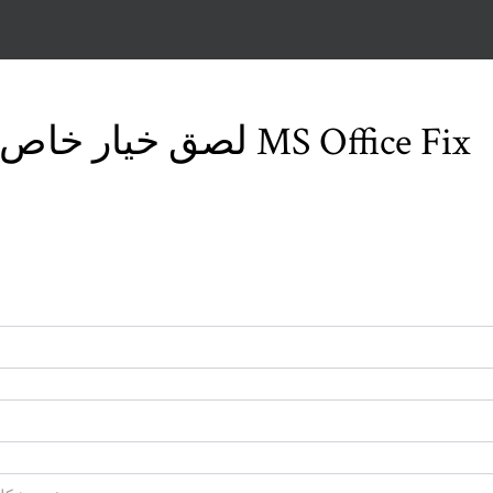
لصق خيار خاص مفقود / لا يعمل في MS Office Fix