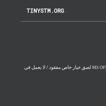
TINYSTM.ORG
.
عمل في MS OFFICE FIX