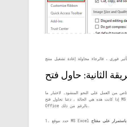
اص
من العمل على النحو المنشود. لاختبار ما
إذا كانت هذه هي الحالة ، دعنا نحاول فتح MS office في الوضع الآمن. في هذا المثال ، استخدمت منتج MS ، Excel. ستعمل مع أي منتج آخر في مجموعة MS
Office بالرغم من ذلك.