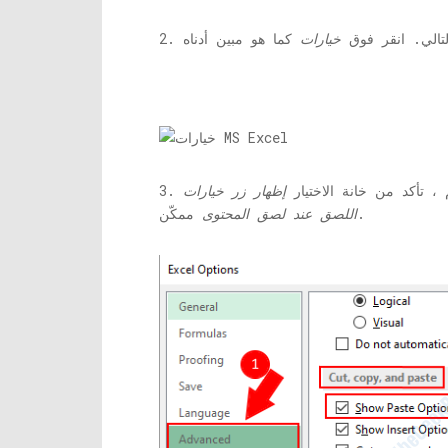
كالتالي. انقر فوق
خيارات
 تأكد من خانة الاختيار
إظهار زر خيارات
ممكّن.
اللصق عند لصق المحتوى