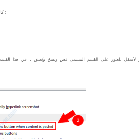
كما هو مبين أدناه:
2. 
ير لأسفل للعثور على القسم المسمى
قص ونسخ ولصق
. في هذا القسم ،