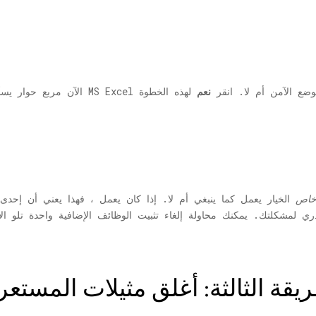
ن مربع حوار يسألك عما إذا كنت تريد فتح MS Excel في الوضع الآمن أم لا. انقر
نعم
خاص
الخيار يعمل كما ينبغي أم لا. إذا كان يعمل ، فهذا يعني أن إحدى
ريقة الثالثة: أغلق مثيلات المس