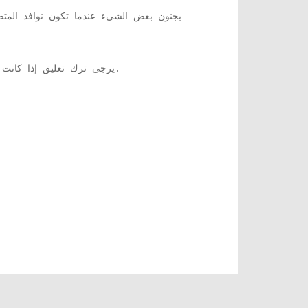
في بعض الأحيان ، يتصرف Excel بجنون بعض الشيء عندما تكو
يرجى ترك تعليق إذا كانت إحدى الطرق المذكورة أعلاه تعمل من أجلك. إذا استمرت المشكلة ، فيرجى إخبارنا في التعليقات ، يسعدنا مساعدتك.