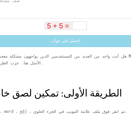
إحصل على جواب
هل أنت واحد من العديد من المستخدمين الذين يواجهون مشكلة
معج
الأمثل هنا. جرب الطرق التالية واحدة تلو الأخرى لمعرفة أيها يناسبك.
الطريقة الأولى: تمكين لصق خ
علامة التبويب في الجزء العلوي.
1. افتح أيًا من منتجات MS office (excel ، word ، إلخ) ، ثم انقر فوق
ملف