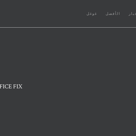
بار
الأفضل
غوغل
لصق خيار خاص مفقود / لا ي