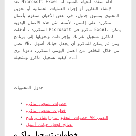
تعد Microsoft Excel أداة منقذة للحياة بالنسبة لنا
لإنشاء التقارير أو إجراء العمليات الحسابية أو تخزين
المحتوى بتنسيق جدول. في بعض الأحيان سنقوم بأعمال
متكررة على إكسل. لأتمتة مثل هذه الأعمال اليدوية
المتكررة ، أدخلت Microsoft ماكرو في Excel. يمكن
لماكرو تسجيل نقراتك وإجراءاتك وتحويلها إلى برنامج
نصي VB. ومن ثم يمكن للماكرو أن يجعل حياتك أسهل
من خلال التخلص من العمل اليومي المتكرر. دعونا نرى
أدناه كيفية تسجيل ماكرو وتشغيله.
جدول المحتويات
خطوات تسجيل ماكرو
خطوات تشغيل ماكرو
خطوات التحقق من إنشاء برنامج VB النصي
نصائح لجعل حياتك أسهل
خطوات تسجيل ماكرو