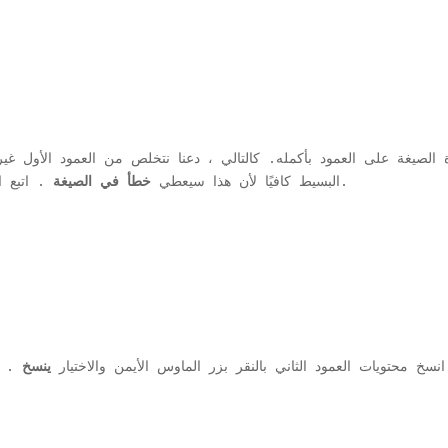
الصيغة على العمود بأكمله. كالتالي ، دعنا نتخلص من العمود الأول غ
. اتبع الخطوات أدناه للتغلب على هذه المشكلة.
البسيط كافيًا لأن هذا سيعطي
خطأ في الصيغة
ة المفاتيح من
انسخ محتويات العمود الثاني بالنقر بزر الماوس الأيمن والاختيار
ينسخ