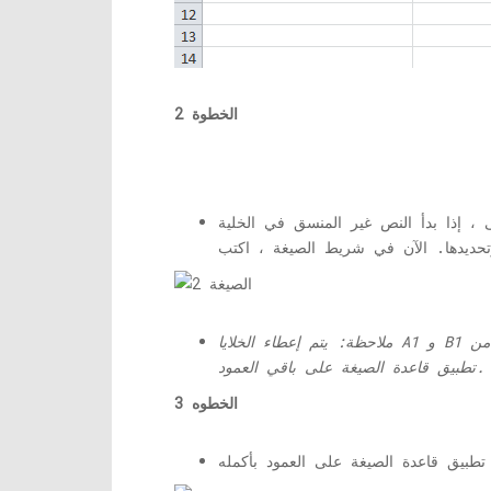
الخطوة 2
المنسق في الخلية A1 ، فيجب النقر فوق الخلية B1
ملاحظة: يتم إعطاء الخلايا A1 و B1 كأمثلة. يمكنك اختيار أي خلايا طالما أنها تفي بشروط كونها مجاورة لبعضها البعض وفي نفس الصف. وإلا فلن تتمكن من
تطبيق قاعدة الصيغة على باقي العمود.
الخطوه 3