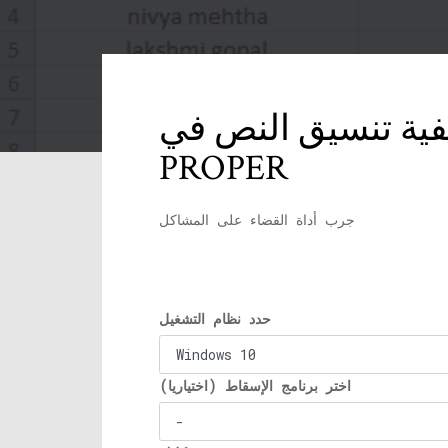
 تنسيق النص في Excel باستخدام وظائف UPPER و LOWER و
PROPER
جرب أداة القضاء على المشاكل
حدد نظام التشغيل
اختر برنامج الإسقاط (اختياريا)