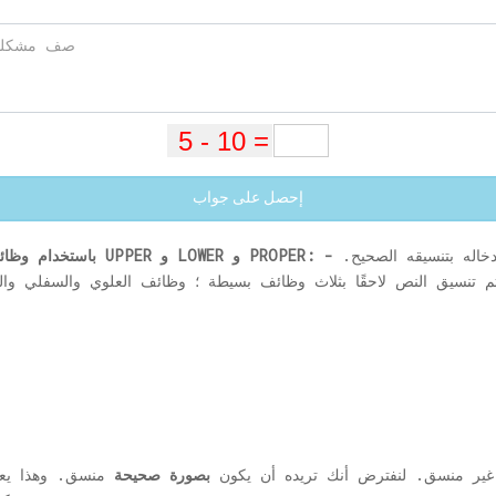
إحصل على جواب
ننسى حذف كل النص لمجرد أنك نسيت إدخاله بتنسيقه الصحيح.
كيفية تنسيق النص في Microsoft Excel باستخدام وظائف UPPER و LOWER و PROPER: -
 ثم تنسيق النص لاحقًا بثلاث وظائف بسيطة ؛ وظائف العلوي والسفلي و
ير منسق. لنفترض أنك تريده أن يكون
بصورة صحيحة
منسق. وهذا يعني