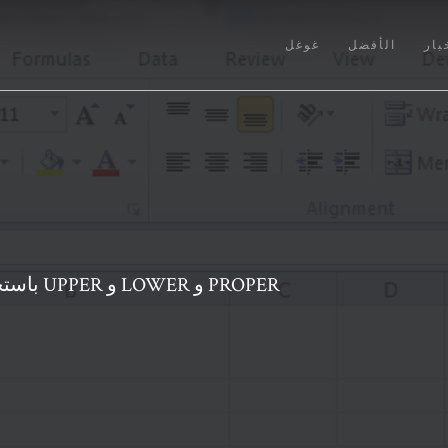
بار
الأفضل
غوغل
كيفية تنسيق النص في EXCEL باستخدام وظائف UPPER و LOWER و PROPER