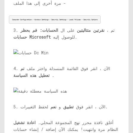
مرة أخرى إلى هذا الملف -
Computer Configuration > Windows Settings > Security Settings > Local Polices > Security Options
3. ثم ،
نقرتين متتاليتين
على ال
الحسابات: قم بحظر
للوصول إليه.
حسابات Microsoft
4. الآن ، انقر فوق القائمة المنسدلة واختر ملف
تم
.
تعطيل هذه السياسة
لحفظ التغييرات.
5. الآن ، انقر فوق
تطبيق
و
نعم
أغلق نافذة محرر نهج المجموعة المحلي.
اعادة تشغيل
النظام مرة وانتهيت! يمكنك الآن إضافة / إنشاء حسابات