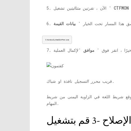
CTFMON
تشغيل '
5. الآن ،
نقرتين متتاليتين
الصق هذا المسار تحت الخيار '
C:WindowsSystem32ctfmon.exe
 أخيرًا ، انقر فوق '
موافق
نافذة او شباك.
قريب
محرر التسجيل
وقع شريط اللغة في الزاوية اليمنى من شريط
المهام.