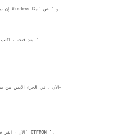
'معًا.
يمكن فتح النافذة بالضغط على مفتاح Windows و '
ص
1. إن
ي
'.
2. بعد فتحه ، اكت
نافذة ، انتقل إلى هذا الموقع-
3. الآن ، في الجزء الأيمن من
مح
'.
CTFMON
'وإعادة تسميته كـ'
4. الآن ، انقر