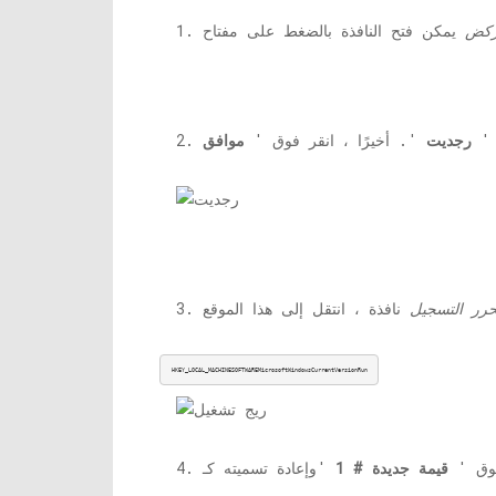
ركض
ب '
رجديت
'. أخيرًا ، انقر فوق '
موافق
رر التسجيل
HKEY_LOCAL_MACHINESOFTWAREMicrosoftWindowsCurrentVersionRun
 فوق '
قيمة جديدة # 1