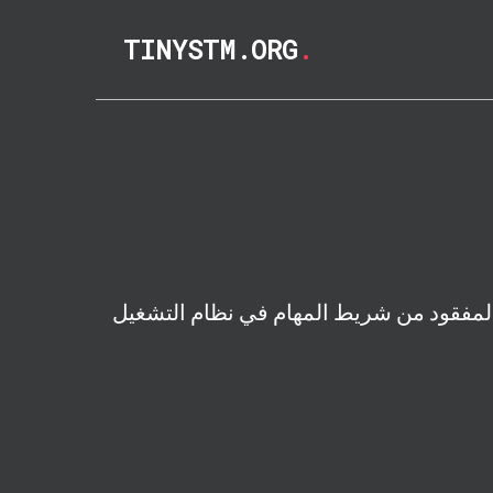
TINYSTM.ORG
.