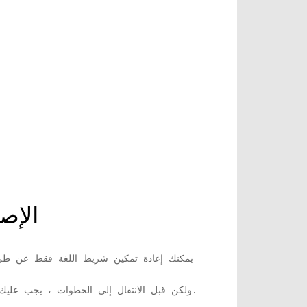
الإصلاح -2 أعد تمكين شريط
يمكنك إعادة تمكين شريط اللغة فقط عن ط
على حاسوبك. في حالة حدوث خطأ ما ، يمكنك إجراء استعادة للنظام على جهازك.
ولكن قبل الانتقال إلى الخطوات ، يجب علي