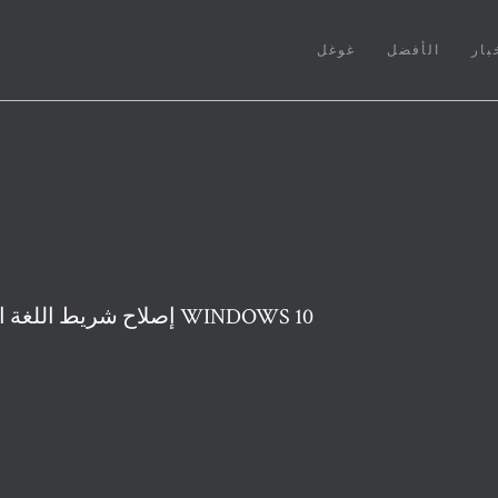
بار
الأفضل
غوغل
إصلاح شريط اللغة المفقود من شريط المهام في نظام التشغيل WINDOWS 10