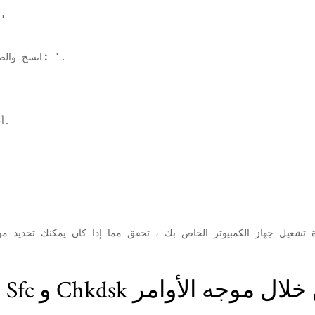
'
'.
بيانات القيمة:
6. انسخ و
'لإكمال العملية.
7.
تشغيل جهاز الكمبيوتر الخاص بك ، تحقق مما إذا كان يمكنك تحديد م
-3 قم بتشغيل Sfc و Chkdsk من خلال موجه الأوامر