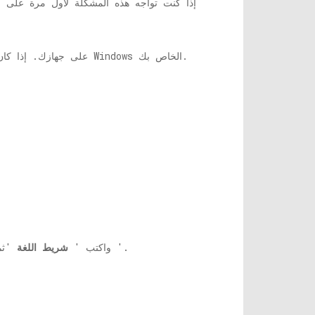
1. إذا كنت تواجه هذه المشكلة لأول مرة على 
2. تحقق مما إذا كانت هناك أية تحديثات معلقة لنظام التشغيل Windows 10 على جهازك. إذا كان أي من التحديثات معلقًا ، فقم بتحديث Windows الخاص بك.
'.
1. انقر فوق مربع البحث ، بجانب رمز Windows ، واكتب '
شريط اللغة
'ثم