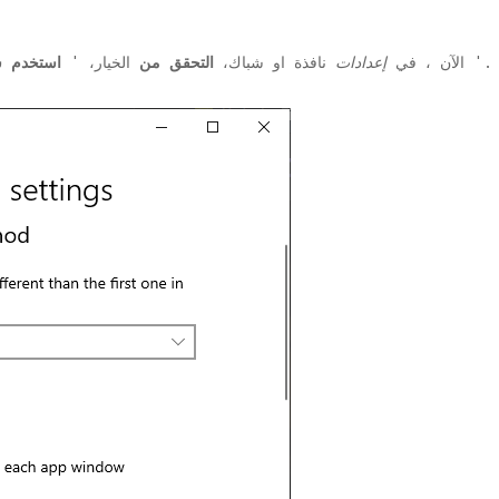
'.
2. الآن ، في
إعدادات
نافذة او شباك،
التحقق من
الخيار، '
استخدم ش