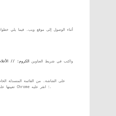
: افتح علامة تبويب جديدة في Chrome ، واكتب في شريط العناوين
الكروم: // الأعلا
خيار على الشاشة لإعادة تشغيل Chrome ؛ انقر عليه.
تعيينها ع