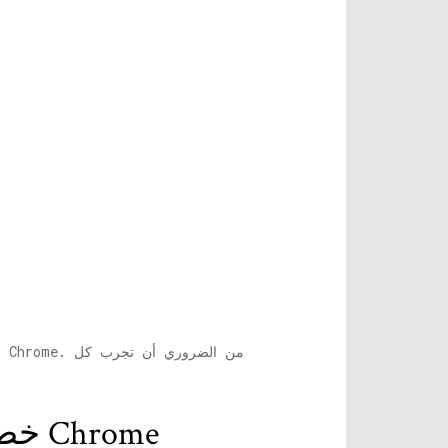
كيفية إصلاح ERR_SSL_VERSION_INTERFERENCE خطأ Chrome