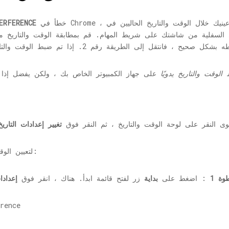
خطأ في Chrome ، فأول شيء تفعله هو تشغيل عينيك خلال الوقت والتاريخ الحاليين في Windows.
ERFERENCE
ى السفلية من شاشتك على شريط المهام. قم بمطابقة الوقت والتاريخ م
الوقت والتاريخ يدويًا
على جهاز الكمبيوتر الخاص بك ، ولكن يفضل إذ
سوى النقر على لوحة الوقت والتاريخ ، ثم النقر فوق
تغيير إعدادات التاري
لتعيين الوقت والتاريخ تلقائيًا ، اتبع هذه الخطوات السريعة:
وة 1
: اضغط على
بداية
زر لفتح قائمة ابدأ. هناك ، انقر فوق
إعدادا