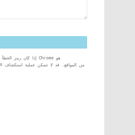
التي لديها شهادة SSL. إذا كان رمز الخطأ الذي يعرضه Chrome هو