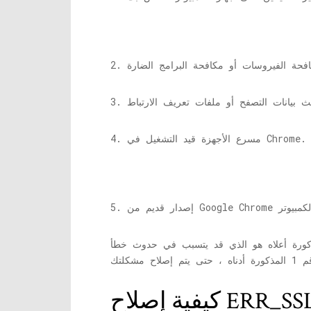
4. مسرع الأجهزة قيد التشغيل في Chrome.
سبب في حدوث خطأ ERR_SSL_VERSION_INTERFERENCE في Chrome. من الضروري أن تجرب كل