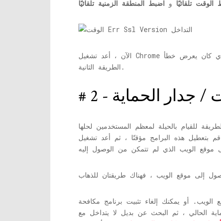
الوقت تلقائيًا
و
اضبط المنطقة الزمنية تلقائيًا
الآن ، أعد تشغيل Chrome وحاول تحميل موقع الويب الذي كان يعرض خطأ ERR_SSL_VERSION_INTERFERENCE في Chrome. إذا لم يتم حل المشكلة ، فجرّب
الطريقة الثانية.
ت / جدار الحماية
يل هذه البرامج مؤقتًا ، ثم أعد تشغيل Chrome
 الويب. أو يمكنك إلغاء تثبيت برنامج مكافحة
ديل لا يتداخل مع Chrome لإظهار خطأ ERR_SSL_VERSION_INTERFERENCE.