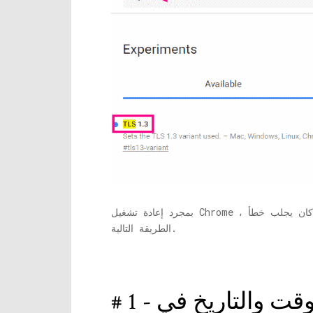
بمجرد إعادة تشغيل Chrome ، حاول الوصول إلى موقع الويب الذي كان يجلب خطأ ERR_SSL_VERSION_INTERFERENCE. هل مازلت تحصل على خطأ؟ جرب
الطريقة التالية.