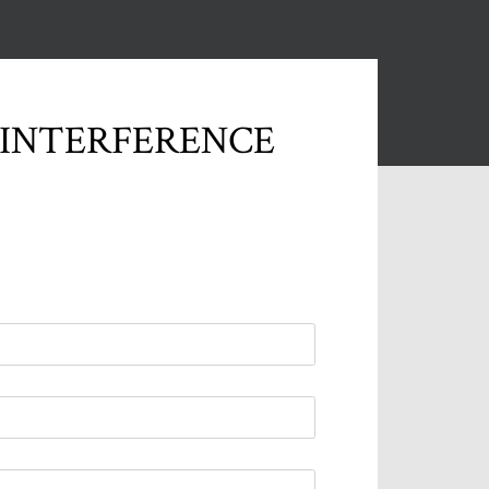
[محلول] إصلاح خطأ CE