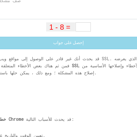
إحصل على جواب
قد يحدث أنك غير قادر على الوصول إلى مواقع وي
من المواقع. قد لا تتمكن عملية استكشاف الأخطاء وإصلاحها الأساسية من
شهادة SSL
، فمن ثم هناك بعض الأخطاء المتعلقة
إصلاح هذه المشكلة ؛ ومع ذلك ، يمكن حلها باستخدام بعض الطرق غير الشائعة ، ولكنها بسيطة.
قد يحدث للأسباب التالية:
ERR_SSL_VERSION_INTERFERENCE خطأ في Chrome
1. تعيين الوقت والتاريخ غير صحيحين على جهاز الكمبيوتر الخاص بك.