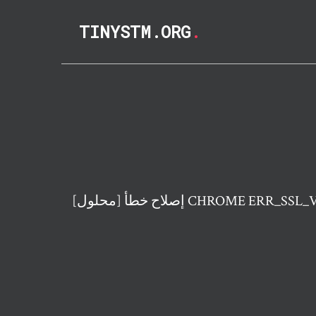
TINYSTM.ORG
.
CHROME ERR_SSL_VERSION_I