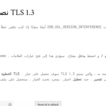
نصيحة احترافية - تعطيل TLS 1.3
م /
و اضغط
يدخل
مفتاح. سيؤدي هذا إلى فتح خيارات العلامات
. سوف تحصل على خيار TLS 1.3 على الشاشة. من القائمة المنسدلة الخاصة به ، والتي سيتم
TLS
: الآن ، في مربع البحث عن العلم ، اكتب
الخطوة 2
لى
تقصير
، حدد
تعطيل
اختيار. بمجرد تحديد الخيار ، ستحصل على مل