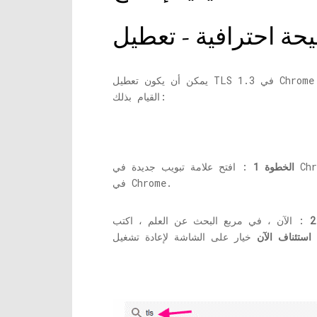
يمكن أن يكون تعطيل TLS 1.3 في Chrome أيضًا منقذًا إذا كنت تتلقى خطأ ERR_SSL_VERSION_INTERFERENCE أثناء الوصول إلى موقع ويب. فيما يلي خطوات
القيام بذلك:
الخطوة 1
في Chrome.
ف
استئناف الآن