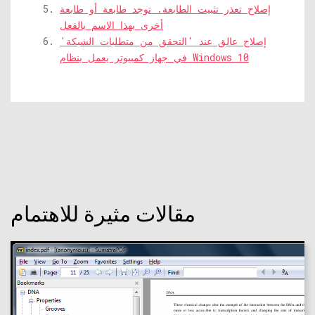
إصلاح تعذر تثبيت الطابعة. توجد طابعة أو طابعة
أخرى بهذا الاسم بالفعل
إصلاح عالق عند 'التحقق من متطلبات الشبكة'
في جهاز كمبيوتر يعمل بنظام Windows 10
مقالات مثيرة للاهتمام